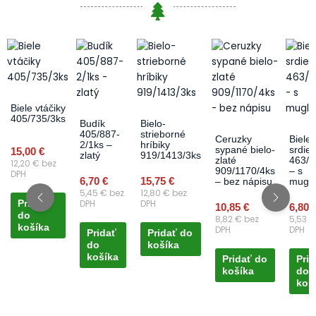
Biele vtáčiky
405/735/3ks
Budík
Bielo-
405/887-
strieborné
Ceruzky
Biele
2/1ks –
hríbiky
sypané bielo-
srdie
15,00
€
zlatý
919/1413/3ks
zlaté
463/1
12,20
€
bez
909/1170/4ks
– s
DPH
6,70
€
15,75
€
– bez nápisu
mugli
5,45
€
bez
12,80
€
bez
DPH
DPH
Pridať
10,85
€
6,80
do
8,82
€
bez
5,53
€
košíka
DPH
DPH
Pridať
Pridať do
do
košíka
košíka
Pridať do
Prid
košíka
do
koš