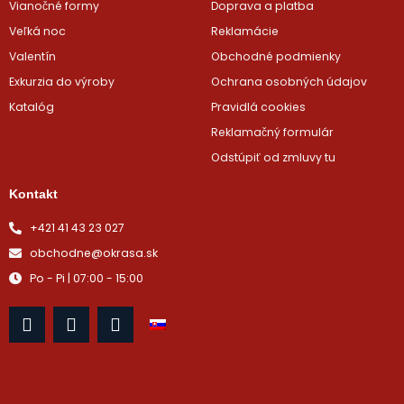
Vianočné formy
Doprava a platba
Veľká noc
Reklamácie
Valentín
Obchodné podmienky
Exkurzia do výroby
Ochrana osobných údajov
Katalóg
Pravidlá cookies
Reklamačný formulár
Odstúpiť od zmluvy tu
Kontakt
+421 41 43 23 027
obchodne@okrasa.sk
Po - Pi | 07:00 - 15:00
F
I
Y
a
n
o
c
s
u
e
t
t
b
a
u