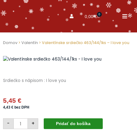
0
Cart
0,00
€
Domov
>
Valentín
> Valentínske srdiečko 463/144/1ks – I love you
Srdiečko s nápisom : I love you
5,45
€
4,43
€
bez DPH
množstvo
-
+
Valentínske
Pridať do košíka
srdiečko
463/144/1ks
-