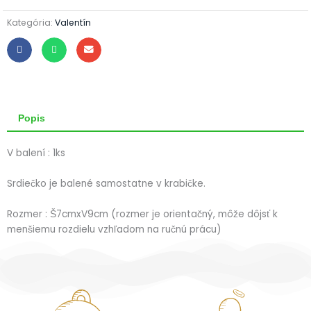
I
love
Kategória:
Valentín
you
Popis
V balení : 1ks
Srdiečko je balené samostatne v krabičke.
Rozmer : Š7cmxV9cm (rozmer je orientačný, môže dôjsť k
menšiemu rozdielu vzhľadom na ručnú prácu)