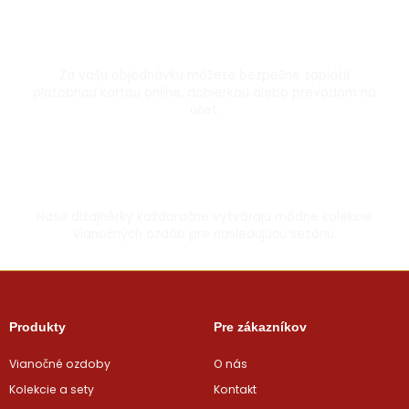
Bezpečná platba kartou
Za vašu objednávku môžete bezpečne zaplatiť
platobnou kartou online, dobierkou alebo prevodom na
účet.
Vyrobené s láskou
Naše dizajnérky každoročne vytvárajú módne kolekcie
vianočných ozdôb pre nasledujúcu sezónu.
Produkty
Pre zákazníkov
Vianočné ozdoby
O nás
Kolekcie a sety
Kontakt