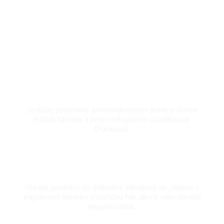
Doprava kuriérom a Packetou
Ozdoby zasielame prostredníctvom kuriéra Slovak
Parcel Service a prostredníctvom Zásielkovne
(Packeta).
Dôkladne zabalené
Všetky produkty sú dôkladne zabalené do obalov z
papierovej lepenky a kartónu tak, aby k vám dorazili
nepoškodené.