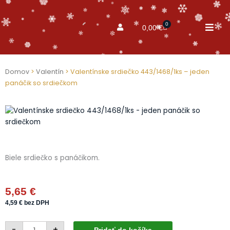
0
Cart
0,00
€
Domov
>
Valentín
> Valentínske srdiečko 443/1468/1ks – jeden
panáčik so srdiečkom
Biele srdiečko s panáčikom.
5,65
€
4,59
€
bez DPH
množstvo
-
+