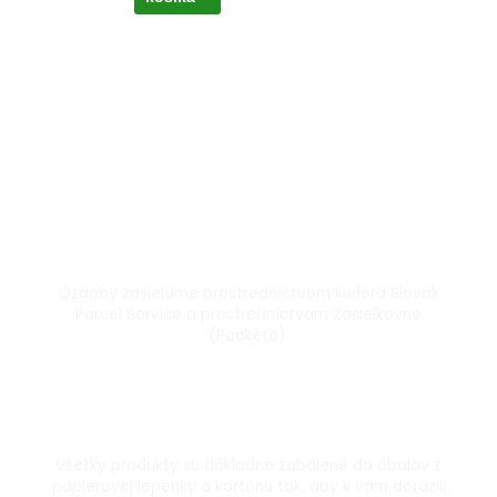
Doprava kuriérom a Packetou
Ozdoby zasielame prostredníctvom kuriéra Slovak
Parcel Service a prostredníctvom Zásielkovne
(Packeta).
Dôkladne zabalené
Všetky produkty sú dôkladne zabalené do obalov z
papierovej lepenky a kartónu tak, aby k vám dorazili