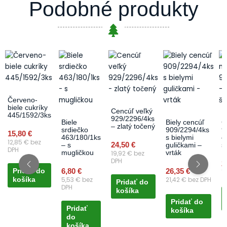
Podobné produkty
Červeno-
biele cukríky
Cencúľ veľký
445/1592/3ks
929/2296/4ks
Biele
Biely cencúľ
C
– zlatý točený
srdiečko
909/2294/4ks
9
15,80
€
463/180/1ks
s bielymi
–
12,85
€
bez
24,50
€
– s
guličkami –
š
DPH
19,92
€
bez
mugličkou
vrták
DPH
2
6,80
€
26,35
€
Pridať do
1
5,53
€
bez
21,42
€
bez DPH
košíka
Pridať do
DPH
košíka
Pridať do
Pridať
košíka
do
košíka