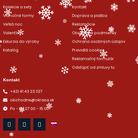
Kolekcie a sety
Kontakt
Vianočné formy
Doprava a platba
Veľká noc
Reklamácie
Valentín
Obchodné podmienky
Exkurzia do výroby
Ochrana osobných údajov
Katalóg
Pravidlá cookies
Reklamačný formulár
Odstúpiť od zmluvy tu
Kontakt
+421 41 43 23 027
obchodne@okrasa.sk
Po - Pi | 07:00 - 15:00
F
I
Y
a
n
o
c
s
u