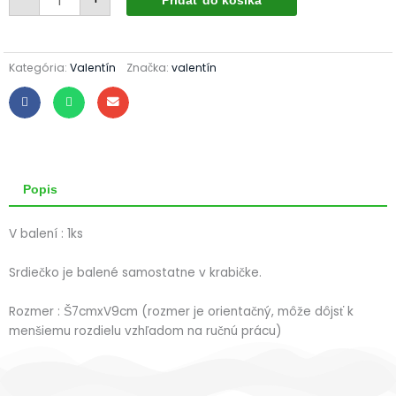
Valentínske
Pridať do košíka
srdiečko
443/1468/1ks
-
jeden
panáčik
Kategória:
Valentín
Značka:
valentín
so
srdiečkom
Popis
V balení : 1ks
Srdiečko je balené samostatne v krabičke.
Rozmer : Š7cmxV9cm (rozmer je orientačný, môže dôjsť k
menšiemu rozdielu vzhľadom na ručnú prácu)