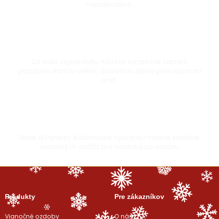
nepoškodené.
Bezpečná platba kartou
Za vašu objednávku môžete bezpečne zaplatiť
platobnou kartou online, dobierkou alebo prevodom na
účet.
Vyrobené s láskou
Naše dizajnérky každoročne vytvárajú módne kolekcie
vianočných ozdôb pre nasledujúcu sezónu.
Produkty
Pre zákazníkov
Vianočné ozdoby
O nás