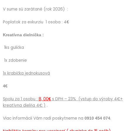
V sume sú zarátané (rok 2026) :
Poplatok za exkurziu 1 osoba : 4
€
Kreatívna dielnička :
1ks gulička
1x zdobenie
1x krabička jednokusová
4€
Spolu za 1 osobu :
8, 00
s DPH – 23% (vstup do výroby 4€+
€
kreatívna dielňa 4€ )
.
Viac informácii Vám radi poskytneme na
.
0910 454 074