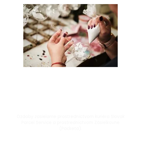
Doprava kuriérom a Packetou
Ozdoby zasielame prostredníctvom kuriéra Slovak
Parcel Service a prostredníctvom Zásielkovne
(Packeta).