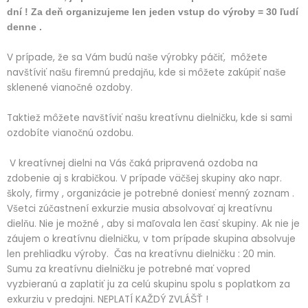
dní ! Za deň organizujeme len jeden vstup do výroby = 30 ľudí
denne .
V prípade, že sa Vám budú naše výrobky páčiť, môžete
navštíviť našu firemnú predajňu, kde si môžete zakúpiť naše
sklenené vianočné ozdoby.
Taktiež môžete navštíviť našu kreatívnu dielničku, kde si sami
ozdobíte vianočnú ozdobu.
V kreatívnej dielni na Vás čaká pripravená ozdoba na
zdobenie aj s krabičkou. V prípade väčšej skupiny ako napr.
školy, firmy , organizácie je potrebné doniesť menný zoznam .
Všetci zúčastnení exkurzie musia absolvovať aj kreatívnu
dielňu. Nie je možné , aby si maľovala len časť skupiny. Ak nie je
záujem o kreatívnu dielničku, v tom prípade skupina absolvuje
len prehliadku výroby. Čas na kreatívnu dielničku : 20 min.
Sumu za kreatívnu dielničku je potrebné mať vopred
vyzbieranú a zaplatiť ju za celú skupinu spolu s poplatkom za
exkurziu v predajni. NEPLATÍ KAŽDÝ ZVLÁŠŤ !