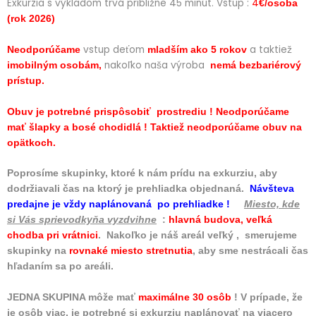
Exkurzia s výkladom trvá približne 45 minút. Vstup :
4
€/osoba
(rok 2026)
vstup deťom
a taktiež
Neodporúčame
mladším ako 5 rokov
nakoľko naša výroba
imobilným osobám,
nemá bezbariérový
prístup.
Obuv je potrebné prispôsobiť prostrediu ! Neodporúčame
mať šlapky a bosé chodidlá ! Taktiež neodporúčame obuv na
opätkoch.
Poprosíme skupinky, ktoré k nám prídu na exkurziu, aby
dodržiavali čas na ktorý je prehliadka objednaná.
Návšteva
predajne je vždy naplánovaná po prehliadke !
Miesto, kde
si Vás sprievodkyňa vyzdvihne
:
hlavná budova, veľká
chodba pri vrátnici
. Nakoľko je náš areál veľký , smerujeme
skupinky na
rovnaké miesto stretnutia
, aby sme nestrácali čas
hľadaním sa po areáli.
JEDNA SKUPINA môže mať
maximálne 30 osôb
! V prípade, že
je osôb viac, je potrebné si exkurziu naplánovať na viacero