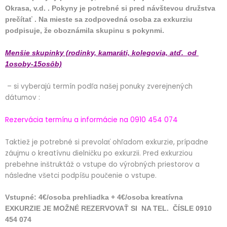
Okrasa, v.d. . Pokyny je potrebné si pred návštevou družstva
prečítať . Na mieste sa zodpovedná osoba za exkurziu
podpisuje, že oboznámila skupinu s pokynmi.
Menšie skupinky (rodinky, kamaráti, kolegovia, atď. od
1osoby-15osôb)
– si vyberajú termín podľa našej ponuky zverejnených
dátumov :
Rezervácia termínu a informácie na 0910 454 074
Taktiež je potrebné si prevolať ohľadom exkurzie, prípadne
záujmu o kreatívnu dielničku po exkurzii. Pred exkurziou
prebehne inštruktáž o vstupe do výrobných priestorov a
následne všetci podpíšu poučenie o vstupe.
Vstupné: 4€/osoba prehliadka + 4€/osoba kreatívna
EXKURZIE JE MOŽNÉ REZERVOVAŤ
SI NA TEL.
ČÍSLE 0910
454 074