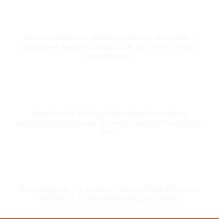
Dôkladne zabalené
Všetky produkty sú dôkladne zabalené do obalov z
papierovej lepenky a kartónu tak, aby k vám dorazili
nepoškodené.
Bezpečná platba kartou
Za vašu objednávku môžete bezpečne zaplatiť
platobnou kartou online, dobierkou alebo prevodom na
účet.
Vyrobené s láskou
Naše dizajnérky každoročne vytvárajú módne kolekcie
vianočných ozdôb pre nasledujúcu sezónu.