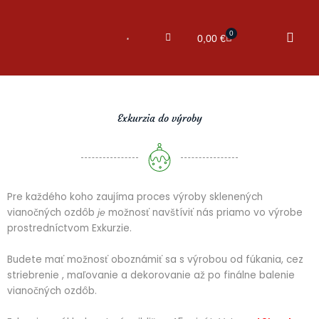
0
Cart
0,00
€
Exkurzia do výroby
Pre každého koho zaujíma proces výroby sklenených
vianočných ozdôb
možnosť navštíviť nás priamo vo výrobe
je
prostredníctvom Exkurzie.
Budete mať možnosť oboznámiť sa s výrobou od fúkania, cez
striebrenie , maľovanie a dekorovanie až po finálne balenie
vianočných ozdôb.