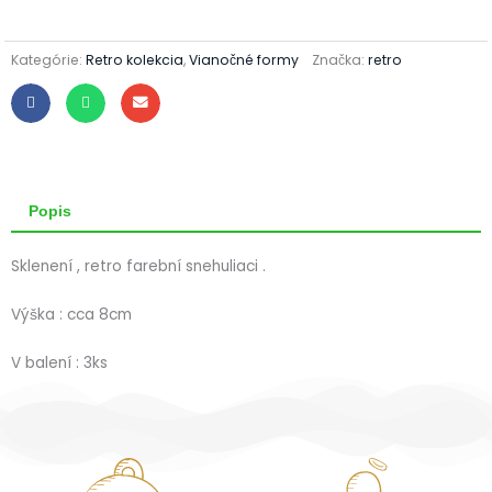
445/1587/3ks
Kategórie:
Retro kolekcia
,
Vianočné formy
Značka:
retro
Popis
Sklenení , retro farební snehuliaci .
Výška : cca 8cm
V balení : 3ks