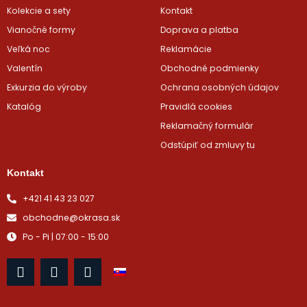
Kolekcie a sety
Kontakt
Vianočné formy
Doprava a platba
Veľká noc
Reklamácie
Valentín
Obchodné podmienky
Exkurzia do výroby
Ochrana osobných údajov
Katalóg
Pravidlá cookies
Reklamačný formulár
Odstúpiť od zmluvy tu
Kontakt
+421 41 43 23 027
obchodne@okrasa.sk
Po - Pi | 07:00 - 15:00
F
I
Y
a
n
o
c
s
u
e
t
t