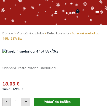
0
Cart
0,00
€
Domov
>
Vianočné ozdoby
>
Retro kolekcia
> Farební snehuliaci
445/1587/3ks
Sklenení , retro farební snehuliaci .
18,05
€
14,67
€
bez DPH
množstvo
-
+
Farební
Pridať do košíka
snehuliaci