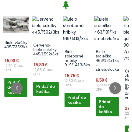
Biele vtáčiky
Červeno-
405/735/3ks
biele cukríky
Bielo-
Biele
445/1592/3ks
strieborné
srdiečko
15,00
€
hríbiky
463/181/1ks
15,80
€
919/1413/3ks
–
12,20
€
bez
12,85
€
bez
strieb.vločka
DPH
Cen
DPH
15,75
€
zlat
6,50
€
bie
12,80
€
bez
Pridať
gul
DPH
5,28
€
bez
Pridať do
do
909
DPH
košíka
košíka
2/4
Pridať do
vrt
Pridať
košíka
do
27,
košíka
22,
bez
P