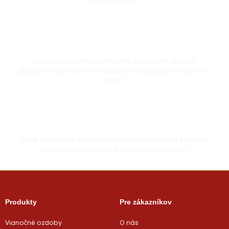
nepoškodené.
Bezpečná platba kartou
Za vašu objednávku môžete bezpečne zaplatiť
platobnou kartou online, dobierkou alebo prevodom na
účet.
Vyrobené s láskou
Naše dizajnérky každoročne vytvárajú módne kolekcie
vianočných ozdôb pre nasledujúcu sezónu.
Produkty
Pre zákazníkov
Vianočné ozdoby
O nás