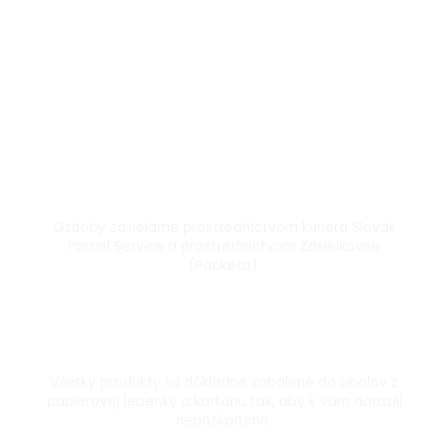
Doprava kuriérom a Packetou
Ozdoby zasielame prostredníctvom kuriéra Slovak
Parcel Service a prostredníctvom Zásielkovne
(Packeta).
Dôkladne zabalené
Všetky produkty sú dôkladne zabalené do obalov z
papierovej lepenky a kartónu tak, aby k vám dorazili
nepoškodené.