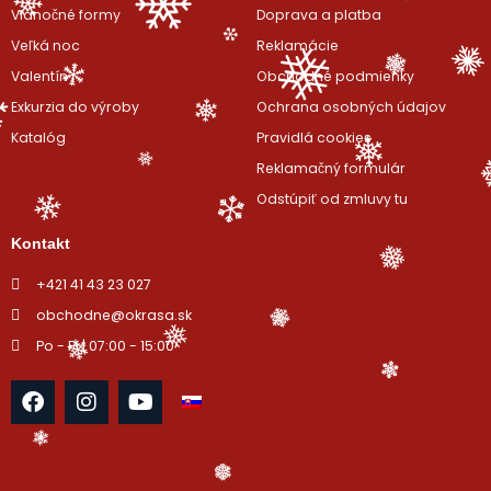
Vianočné formy
Doprava a platba
Veľká noc
Reklamácie
Valentín
Obchodné podmienky
Exkurzia do výroby
Ochrana osobných údajov
Katalóg
Pravidlá cookies
Reklamačný formulár
Odstúpiť od zmluvy tu
Kontakt
+421 41 43 23 027
obchodne@okrasa.sk
Po - Pi | 07:00 - 15:00
F
I
Y
a
n
o
c
s
u
e
t
t
b
a
u