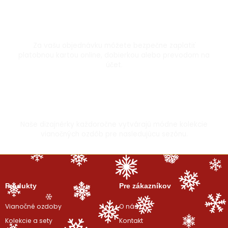
Bezpečná platba kartou
Za vašu objednávku môžete bezpečne zaplatiť
platobnou kartou online, dobierkou alebo prevodom na
účet.
Vyrobené s láskou
Naše dizajnérky každoročne vytvárajú módne kolekcie
vianočných ozdôb pre nasledujúcu sezónu.
Produkty
Pre zákazníkov
Vianočné ozdoby
O nás
Kolekcie a sety
Kontakt