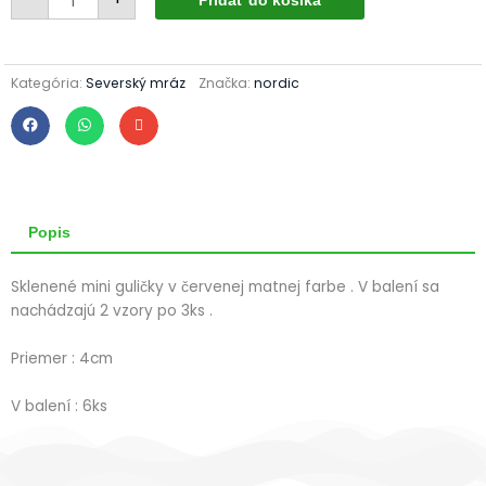
Mini
Pridať do košíka
vianočné
guličky
80/1838/4/6ks
-
červené
Kategória:
Severský mráz
Značka:
nordic
-
výšivka
Popis
Sklenené mini guličky v červenej matnej farbe . V balení sa
nachádzajú 2 vzory po 3ks .
Priemer : 4cm
V balení : 6ks