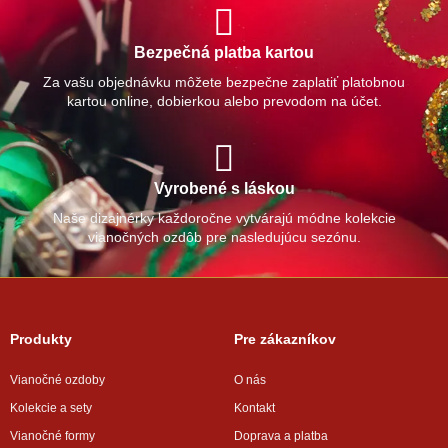
Bezpečná platba kartou
Za vašu objednávku môžete bezpečne zaplatiť platobnou
kartou online, dobierkou alebo prevodom na účet.
Vyrobené s láskou
Naše dizajnérky každoročne vytvárajú módne kolekcie
vianočných ozdôb pre nasledujúcu sezónu.
Produkty
Pre zákazníkov
Vianočné ozdoby
O nás
Kolekcie a sety
Kontakt
Vianočné formy
Doprava a platba