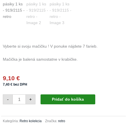
Vyberte si svoju mačičku ! V ponuke nájdete 7 farieb.
Mačička je balená samostatne v krabičke.
9,10
€
7,40
€
bez DPH
množstvo
-
+
Pridať do košíka
Sklenená
mačička
strieborná
pásiky
1
ks
Kategória:
Retro kolekcia
Značka:
retro
-
919/2115