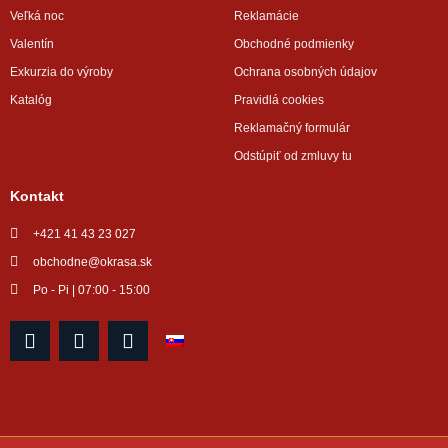
Veľká noc
Reklamácie
Valentín
Obchodné podmienky
Exkurzia do výroby
Ochrana osobných údajov
Katalóg
Pravidlá cookies
Reklamačný formulár
Odstúpiť od zmluvy tu
Kontakt
+421 41 43 23 027
obchodne@okrasa.sk
Po - Pi | 07:00 - 15:00
F
I
Y
a
n
o
c
s
u
e
t
t
b
a
u
o
g
b