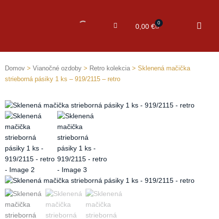
0
Cart
0,00
€
Domov
>
Vianočné ozdoby
>
Retro kolekcia
> Sklenená mačička
strieborná pásiky 1 ks – 919/2115 – retro