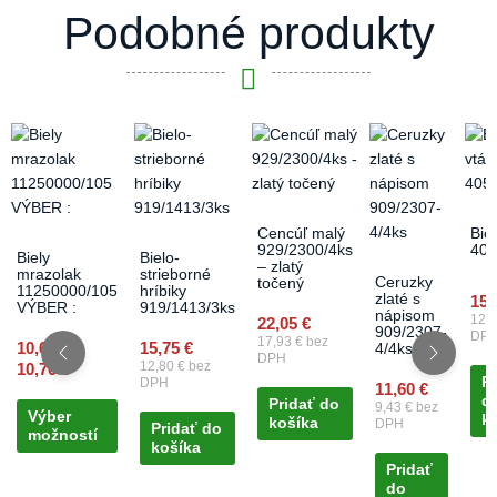
Podobné produkty
Price
This
range:
product
10,60 €
has
through
multiple
10,70 €
variants.
Cencúľ malý
Biel
929/2300/4ks
405
The
Biely
Bielo-
– zlatý
mrazolak
strieborné
options
Ceruzky
točený
11250000/105
hríbiky
zlaté s
15,
may
VÝBER :
919/1413/3ks
nápisom
12,
22,05
€
be
909/2307-
DP
17,93
€
bez
10,60
€
–
15,75
€
4/4ks
chosen
DPH
12,80
€
bez
10,70
€
on
Pr
DPH
11,60
€
d
the
Pridať do
9,43
€
bez
Výber
k
košíka
DPH
product
Pridať do
možností
košíka
page
Pridať
do