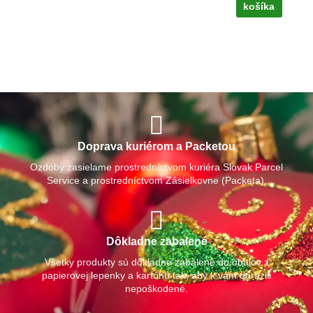
košíka
Doprava kuriérom a Packetou
Ozdoby zasielame prostredníctvom kuriéra Slovak Parcel
Service a prostredníctvom Zásielkovne (Packeta).
Dôkladne zabalené
Všetky produkty sú dôkladne zabalené do obalov z
papierovej lepenky a kartónu tak, aby k vám dorazili
nepoškodené.