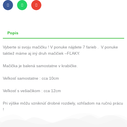
-
retro
Popis
Vyberte si svoju mačičku ! V ponuke nájdete 7 farieb . V ponuke
taktiež máme aj iný druh mačičiek –FĽAKY.
Mačička je balená samostatne v krabičke.
Veľkosť samostatne : cca 10cm
Veľkosť s vešiačikom : cca 12cm
Pri výške môžu vzniknúť drobné rozdiely, vzhľadom na ručnú prácu
!