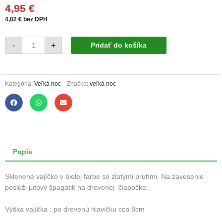
4,95
€
4,02
€
bez DPH
množstvo
-
+
Pridať do košíka
Sklenené
vajíčko
448/1558/1ks
-
biele
+
Kategória:
Veľká noc
Značka:
veľká noc
zlaté
pruhy
Popis
Sklenené vajíčko v bielej farbe so zlatými pruhmi. Na zavesenie
poslúži jutový špagátik na drevenej čiapočke.
Výška vajíčka : po drevenú hlavičku cca 8cm