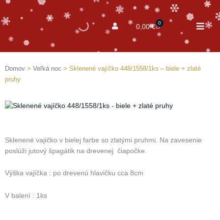
0
Cart
0,00
€
Domov
>
Veľká noc
> Sklenené vajíčko 448/1558/1ks – biele + zlaté
pruhy
Sklenené vajíčko v bielej farbe so zlatými pruhmi. Na zavesenie
poslúži jutový špagátik na drevenej čiapočke.
Výška vajíčka : po drevenú hlavičku cca 8cm
V balení : 1ks