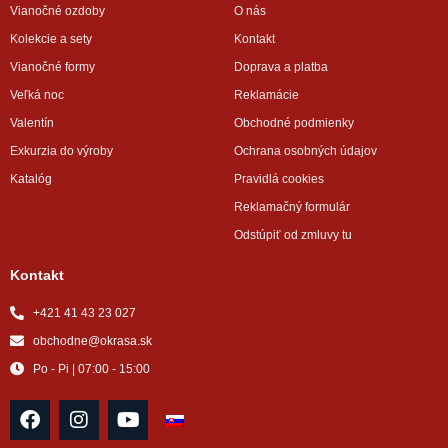
Vianočné ozdoby
O nás
Kolekcie a sety
Kontakt
Vianočné formy
Doprava a platba
Veľká noc
Reklamácie
Valentín
Obchodné podmienky
Exkurzia do výroby
Ochrana osobných údajov
Katalóg
Pravidlá cookies
Reklamačný formulár
Odstúpiť od zmluvy tu
Kontakt
+421 41 43 23 027
obchodne@okrasa.sk
Po - Pi | 07:00 - 15:00
F
I
Y
a
n
o