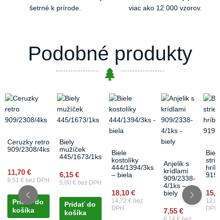
šetrné k prírode.
viac ako 12 000 vzorov.
Podobné produkty
Ceruzky retro
Biely
909/2308/4ks
mužíček
Biele
Biel
445/1673/1ks
kostolíky
stri
Anjelik s
444/1394/3ks
hríb
krídlami
11,70
€
6,15
€
– biela
919/
909/2338-
9,51
€
bez DPH
5,00
€
bez DPH
4/1ks –
18,10
€
15,
biely
14,72
€
bez
12,8
Pridať do
Pridať do
DPH
DPH
košíka
7,55
€
košíka
6,14
€
bez