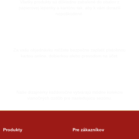
Všetky produkty sú dôkladne zabalené do obalov z
papierovej lepenky a kartónu tak, aby k vám dorazili
nepoškodené.
Bezpečná platba kartou
Za vašu objednávku môžete bezpečne zaplatiť platobnou
kartou online, dobierkou alebo prevodom na účet.
Vyrobené s láskou
Naše dizajnérky každoročne vytvárajú módne kolekcie
vianočných ozdôb pre nasledujúcu sezónu.
Produkty
Pre zákazníkov