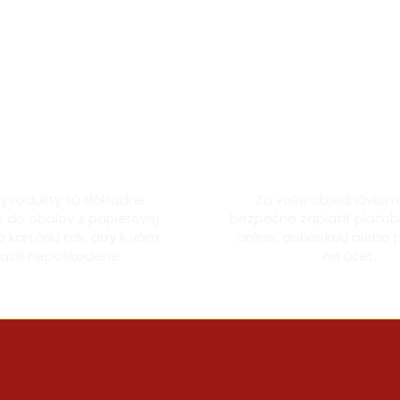
kladne zabalené
Bezpečná platba k
 produkty sú dôkladne
Za vašu objednávku 
 do obalov z papierovej
bezpečne zaplatiť platob
a kartónu tak, aby k vám
online, dobierkou alebo
azili nepoškodené.
na účet.