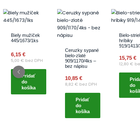
Biely mužíček
Bielo-stri
445/1673/1ks
hríbiky
919/1413/
Ceruzky sypané
6,15
€
bielo-zlaté
15,75
€
5,00
€
bez DPH
909/1170/4ks –
12,80
€
be
bez nápisu
Pridať
10,85
€
Prid
do
8,82
€
bez DPH
do
košíka
koší
Pridať
do
košíka