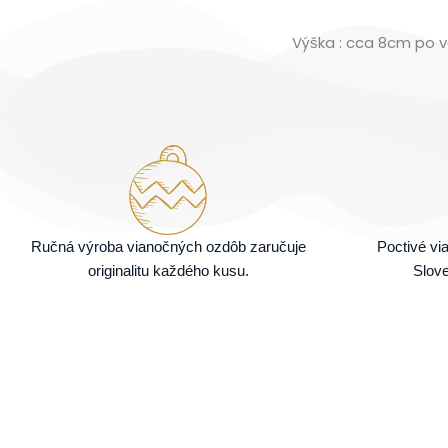
Výška : cca 8cm po v
Ručná výroba vianočných ozdôb zaručuje
Poctivé v
originalitu každého kusu.
Slove