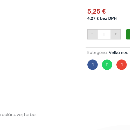
5,25
€
4,27
€
bez DPH
množstvo
-
+
Sklenené
vajíčko
969/2172/1ks
-
696
Kategória:
Veľká noc
silnoružové,
s
trávičkou
rcelánovej farbe.