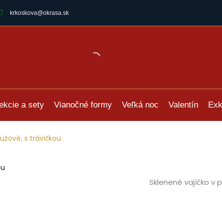
krkoskova@okrasa.sk
ekcie a sety
Vianočné formy
Veľká noc
Valentín
Exk
užové, s trávičkou
Sklenené vajíčko v 