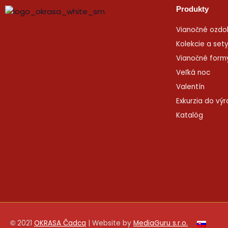
Produkty
Vianočné ozdo
Kolekcie a set
Vianočné form
Veľká noc
Valentín
Exkurzia do vý
Katalóg
2021
OKRASA Čadca
| Website by
MediaGuru s.r.o.
©