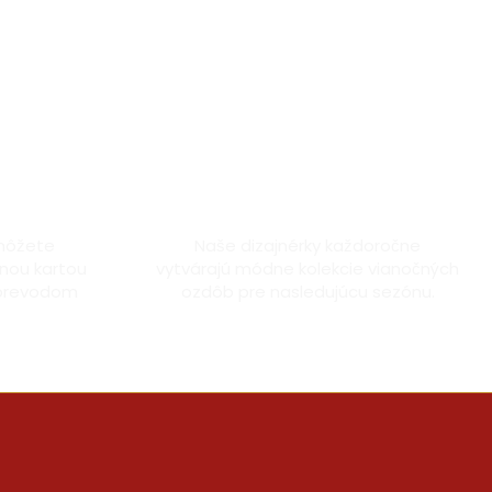
artou
Vyrobené s láskou
môžete
Naše dizajnérky každoročne
nou kartou
vytvárajú módne kolekcie vianočných
 prevodom
ozdôb pre nasledujúcu sezónu.