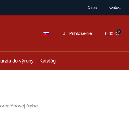
O nás
Kontakt
0
Prihlásenie
Cart
0,00
€
urzia do výroby
Katalóg
porcelánovej farbe.