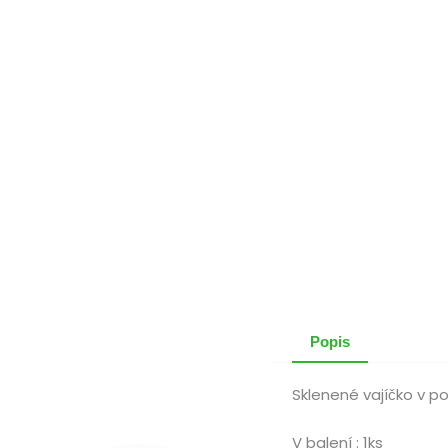
Popis
Sklenené vajíčko v po
V balení : 1ks