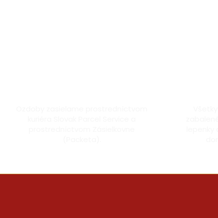
Doprava kuriérom a Packetou
Dô
Ozdoby zasielame prostredníctvom
Všetky
kuriéra Slovak Parcel Service a
zabalené
prostredníctvom Zásielkovne
lepenky 
(Packeta).
dor