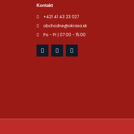
Kontakt
+421 41 43 23 027
obchodne@okrasa.sk
Po - Pi | 07:00 - 15:00
F
I
Y
a
n
o
c
s
u
e
t
t
b
a
u
o
g
b
o
r
e
k
a
m