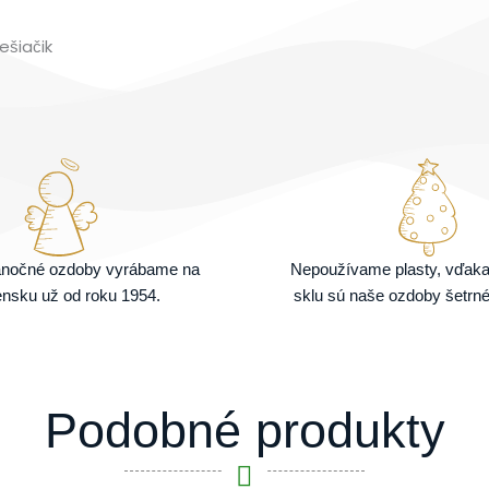
ešiačik
ianočné ozdoby vyrábame na
Nepoužívame plasty, vďak
nsku už od roku 1954.
sklu sú naše ozdoby šetrné
Podobné produkty