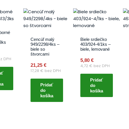
eborné
Cencúľ malý
Biele srdiečko
3ks
949/2298/4ks –
403/924-4/1ks –
biele so
biele, lemované
štvorcami
z DPH
5,80
€
21,25
€
4,72
€
bez DPH
17,28
€
bez DPH
ať
Pridať
ka
Pridať
do
do
košíka
košíka