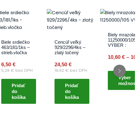
Biely mrazolak
11250000/105
Biele srdiečko
Cencúľ veľký
VÝBER :
463/181/1ks –
929/2296/4ks –
strieb.vločka
zlatý točený
10,60
€
–
10
6,50
€
24,50
€
5,28
€
bez DPH
19,92
€
bez DPH
Výber
možnost
Pridať
Pridať
do
do
košíka
košíka