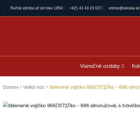
Ručná výroba už od roku 1954
+421 41 43 23 027
eshop@okrasa.sk
Vianočné ozdoby
Kol
Domov
>
Veľká noc
> Sklenené vajíčko 969/2172/1ks – 696 silnor