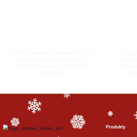
Doprava kuriérom a Packetou
Dô
Ozdoby zasielame prostredníctvom
Všetky
kuriéra Slovak Parcel Service a
zabalené
prostredníctvom Zásielkovne
lepenky 
(Packeta).
dor
Produkty