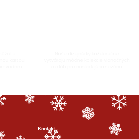
artou
Vyrobené s láskou
môžete
Naše dizajnérky každoročne
nou kartou
vytvárajú módne kolekcie vianočných
 prevodom
ozdôb pre nasledujúcu sezónu.
Kontakt