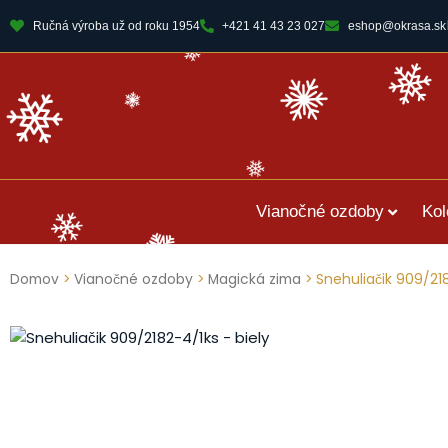
Ručná výroba už od roku 1954
+421 41 43 23 027
eshop@okrasa.sk
Vianočné ozdoby
Kol
Domov
>
Vianočné ozdoby
>
Magická zima
> Snehuliačik 909/218