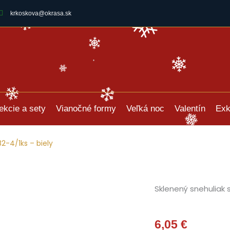
krkoskova@okrasa.sk
ekcie a sety
Vianočné formy
Veľká noc
Valentín
Exk
2-4/1ks – biely
Sklenený snehuliak 
6,05
€