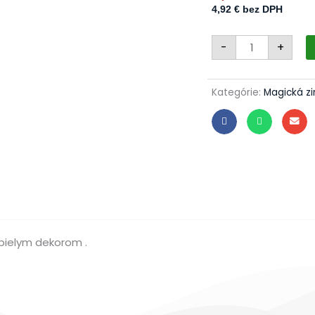
4,92
€
bez DPH
množstvo
-
+
Snehuliačik
909/2182-
4/1ks
-
biely
Kategórie:
Magická z
 bielym dekorom .