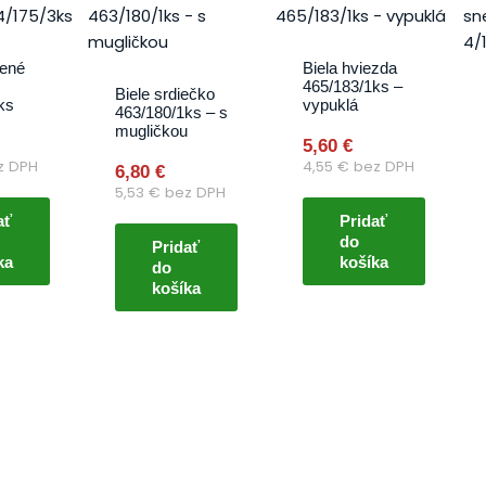
vené
Biela hviezda
465/183/1ks –
Biele srdiečko
ks
vypuklá
463/180/1ks – s
mugličkou
5,60
€
z DPH
4,55
€
bez DPH
6,80
€
5,53
€
bez DPH
ať
Pridať
do
Pridať
ka
košíka
do
košíka