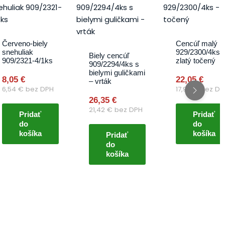
Červeno-biely
Cencúľ malý
snehuliak
929/2300/4ks 
Biely cencúľ
909/2321-4/1ks
zlatý točený
909/2294/4ks s
bielymi guličkami
8,05
€
22,05
€
– vrták
6,54
€
bez DPH
17,93
€
bez DP
26,35
€
21,42
€
bez DPH
Pridať
Pridať
do
do
košíka
košíka
Pridať
do
košíka