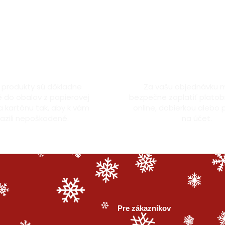
kladne zabalené
Bezpečná platba k
 produkty sú dôkladne
Za vašu objednávku 
 do obalov z papierovej
bezpečne zaplatiť platob
a kartónu tak, aby k vám
online, dobierkou alebo
azili nepoškodené.
na účet.
Pre zákazníkov