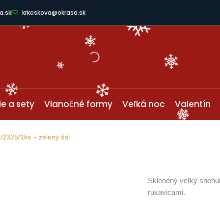
a.sk
krkoskova@okrasa.sk
ie a sety
Vianočné formy
Veľká noc
Valentín
/2325/1ks – zelený šál
Sklenený veľký snehul
rukavicami.