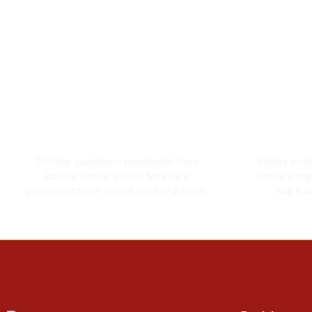
Doprava kuriérom a Packetou
Dô
Ozdoby zasielame prostredníctvom
Všetky prod
kuriéra Slovak Parcel Service a
obalov z pap
prostredníctvom Zásielkovne (Packeta).
aby k v