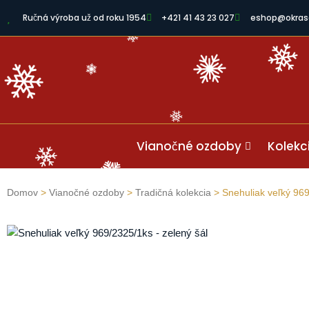
Ručná výroba už od roku 1954
+421 41 43 23 027
eshop@okras
Vianočné ozdoby
Kolekc
Domov
>
Vianočné ozdoby
>
Tradičná kolekcia
> Snehuliak veľký 969