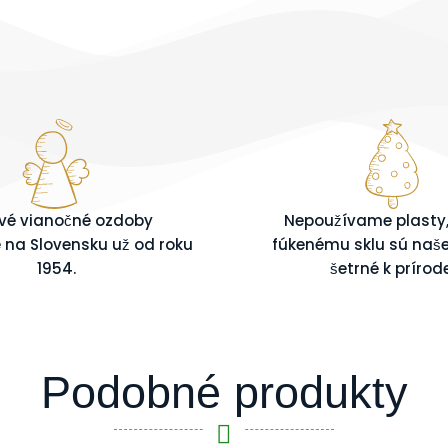
ivé vianočné ozdoby
Nepoužívame plasty
na Slovensku už od roku
fúkenému sklu sú naš
1954.
šetrné k prírode
Podobné produkty