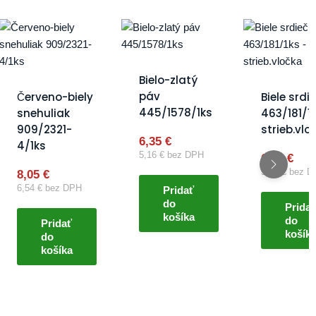
Bielo-zlatý
páv
Červeno-biely
Biele srdi
445/1578/1ks
snehuliak
463/181/1
909/2321-
strieb.vlo
6,35
€
4/1ks
5,16
€
bez DPH
6,50
€
5,28
€
bez D
8,05
€
6,54
€
bez DPH
Pridať
do
Pridať
košíka
do
Pridať
košík
do
košíka