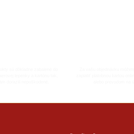
kladne zabalené
Bezpečná platba k
ukty sú dôkladne zabalené do
Za vašu objednávku môžet
ierovej lepenky a kartónu tak,
zaplatiť platobnou kartou onli
ám dorazili nepoškodené.
alebo prevodom na ú