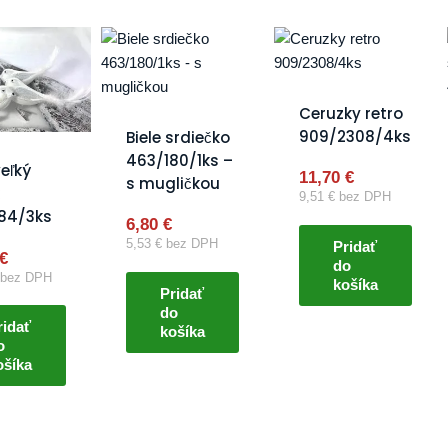
Ceruzky retro
909/2308/4ks
Biele srdiečko
463/180/1ks –
veľký
11,70
€
s mugličkou
9,51
€
bez DPH
84/3ks
6,80
€
5,53
€
bez DPH
Pridať
€
do
bez DPH
košíka
Pridať
do
ridať
košíka
o
ošíka