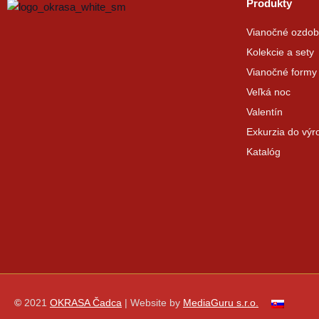
Produkty
Vianočné ozdob
Kolekcie a sety
Vianočné formy
Veľká noc
Valentín
Exkurzia do výr
Katalóg
©
2021
OKRASA Čadca
| Website by
MediaGuru s.r.o.