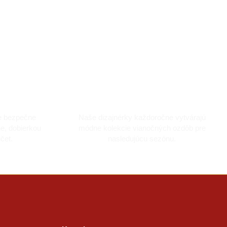
artou
Vyrobené s láskou
e bezpečne
Naše dizajnérky každoročne vytvárajú
ne, dobierkou
módne kolekcie vianočných ozdôb pre
čet.
nasledujúcu sezónu.