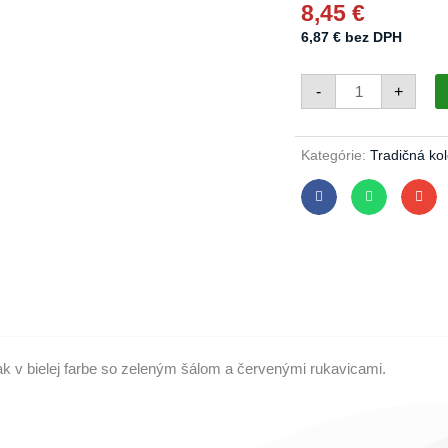
8,45
€
6,87
€
bez DPH
množstvo
-
+
Snehuliak
veľký
969/2325/1ks
-
zelený
Kategórie:
Tradičná kol
šál
k v bielej farbe so zeleným šálom a červenými rukavicami.