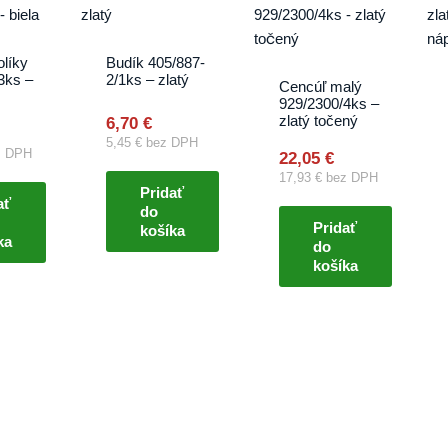
olíky
Budík 405/887-
3ks –
2/1ks – zlatý
Cencúľ malý
929/2300/4ks –
zlatý točený
6,70
€
5,45
€
bez DPH
 DPH
22,05
€
17,93
€
bez DPH
Pridať
ať
do
Pridať
košíka
ka
do
košíka