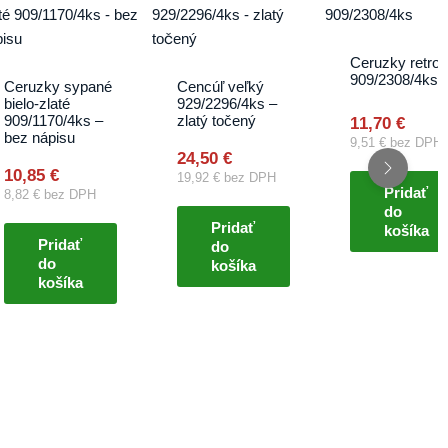
Ceruzky retro
909/2308/4ks
Ceruzky sypané
Cencúľ veľký
bielo-zlaté
929/2296/4ks –
909/1170/4ks –
zlatý točený
11,70
€
bez nápisu
9,51
€
bez DPH
24,50
€
10,85
€
19,92
€
bez DPH
Pridať
8,82
€
bez DPH
do
Pridať
košíka
Pridať
do
do
košíka
košíka