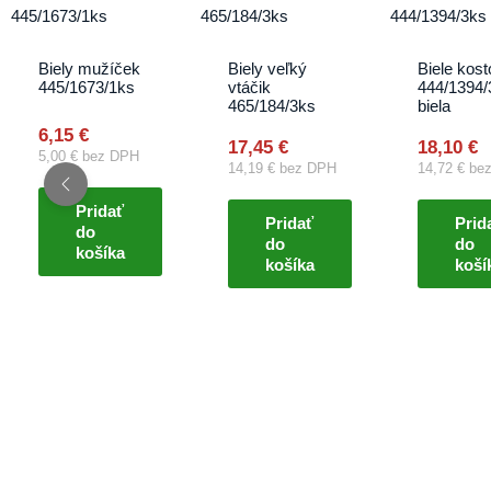
Biely mužíček
Biely veľký
Biele kost
445/1673/1ks
vtáčik
444/1394/
465/184/3ks
biela
6,15
€
17,45
€
18,10
€
5,00
€
bez DPH
14,19
€
bez DPH
14,72
€
bez
Pridať
Pridať
Prid
do
do
do
košíka
košíka
koší