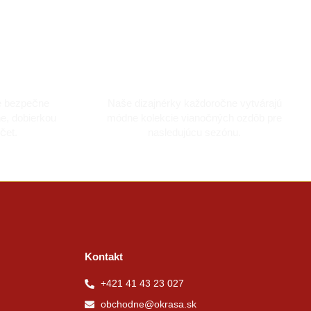
artou
Vyrobené s láskou
e bezpečne
Naše dizajnérky každoročne vytvárajú
ne, dobierkou
módne kolekcie vianočných ozdôb pre
čet.
nasledujúcu sezónu.
Kontakt
+421 41 43 23 027
obchodne@okrasa.sk