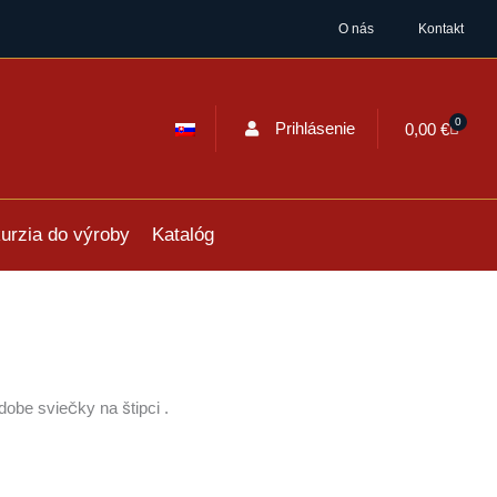
O nás
Kontakt
0
Cart
Prihlásenie
0,00
€
urzia do výroby
Katalóg
obe sviečky na štipci .