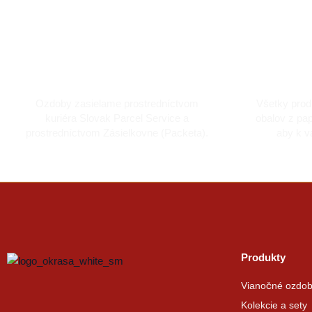
Doprava kuriérom a Packetou
Dô
Ozdoby zasielame prostredníctvom
Všetky prod
kuriéra Slovak Parcel Service a
obalov z pap
prostredníctvom Zásielkovne (Packeta).
aby k v
Produkty
Vianočné ozdo
Kolekcie a sety