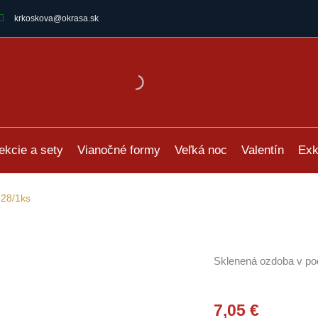
krkoskova@okrasa.sk
ekcie a sety
Vianočné formy
Veľká noc
Valentín
Exk
328/1ks
Sklenená ozdoba v pod
7,05
€