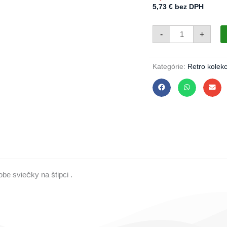
5,73
€
bez DPH
množstvo
-
+
Sviečka
červená
415/328/1ks
Kategórie:
Retro kolekc
be sviečky na štipci .