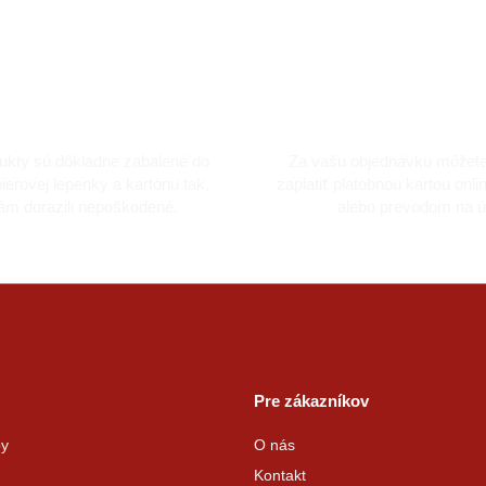
kladne zabalené
Bezpečná platba k
ukty sú dôkladne zabalené do
Za vašu objednávku môžet
ierovej lepenky a kartónu tak,
zaplatiť platobnou kartou onli
ám dorazili nepoškodené.
alebo prevodom na ú
Pre zákazníkov
by
O nás
Kontakt