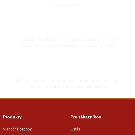
nepoškodené.
Bezpečná platba kartou
Za vašu objednávku môžete bezpečne zaplatiť platobnou
kartou online, dobierkou alebo prevodom na účet.
Vyrobené s láskou
Naše dizajnérky každoročne vytvárajú módne kolekcie
vianočných ozdôb pre nasledujúcu sezónu.
Produkty
Pre zákazníkov
Vianočné ozdoby
O nás