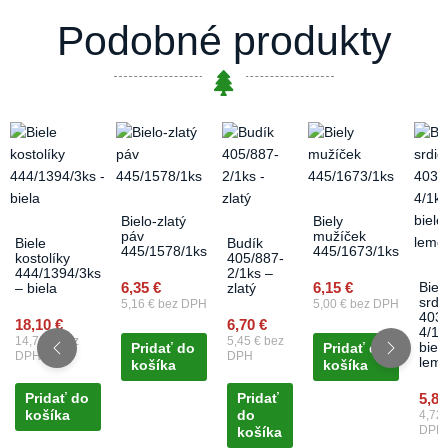
Podobné produkty
Bielo-zlatý
Biely
páv
mužíček
Biele
Budík
445/1578/1ks
445/1673/1ks
kostolíky
405/887-
444/1394/3ks
2/1ks –
6,35
€
6,15
€
Biel
– biela
zlatý
srdi
5,16
€
bez DPH
5,00
€
bez DPH
403/
18,10
€
6,70
€
4/1k
14,72
€
bez
5,45
€
bez
biele
Pridať do
Pridať do
DPH
DPH
lem
košíka
košíka
5,8
Pridať do
Pridať
košíka
do
4,72
DPH
košíka