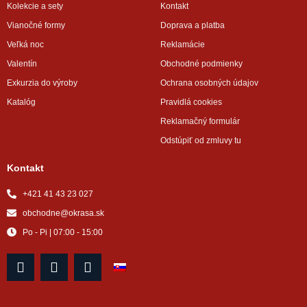
Kolekcie a sety
Kontakt
Vianočné formy
Doprava a platba
Veľká noc
Reklamácie
Valentín
Obchodné podmienky
Exkurzia do výroby
Ochrana osobných údajov
Katalóg
Pravidlá cookies
Reklamačný formulár
Odstúpiť od zmluvy tu
Kontakt
+421 41 43 23 027
obchodne@okrasa.sk
Po - Pi | 07:00 - 15:00
F
I
Y
a
n
o
c
s
u
e
t
t