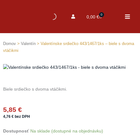
0
Cart
0,00
€
Domov
>
Valentín
> Valentínske srdiečko 443/1467/1ks – biele s dvoma
vtáčikmi
Biele srdiečko s dvoma vtáčikmi.
5,85
€
4,76
€
bez DPH
množstvo
Dostupnosť
Na sklade (dostupné na objednávku)
Valentínske
srdiečko