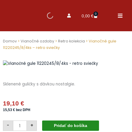
0
Cart
0,00
€
Domov
>
Vianočné ozdoby
>
Retro kolekcia
> Vianočné gule
11220245/8/4ks – retro sviečky
Sklenené guličky s dávkou nostalgie.
19,10
€
15,53
€
bez DPH
množstvo
-
+
Vianočné
Pridať do košíka
gule