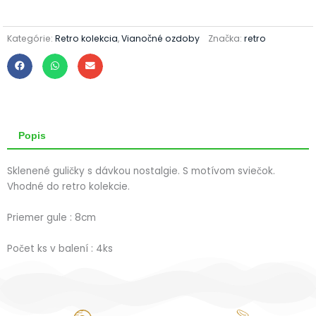
11220245/8/4ks
-
retro
sviečky
Kategórie:
Retro kolekcia
,
Vianočné ozdoby
Značka:
retro
Popis
Sklenené guličky s dávkou nostalgie. S motívom sviečok.
Vhodné do retro kolekcie.
Priemer gule : 8cm
Počet ks v balení : 4ks