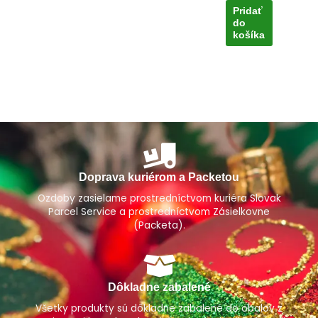
Pridať
do
košíka
Doprava kuriérom a Packetou
Ozdoby zasielame prostredníctvom kuriéra Slovak
Parcel Service a prostredníctvom Zásielkovne
(Packeta).
Dôkladne zabalené
Všetky produkty sú dôkladne zabalené do obalov z