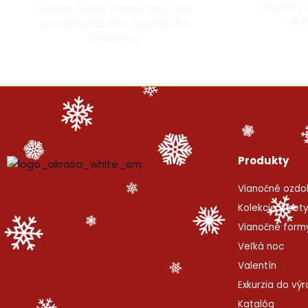
lepenky 
kuriéra Slovak Parcel Service a
dor
prostredníctvom Zásielkovne
(Packeta).
Produkty
Vianočné ozdo
Kolekcie a set
Vianočné form
Veľká noc
Valentín
Exkurzia do vý
Katalóg