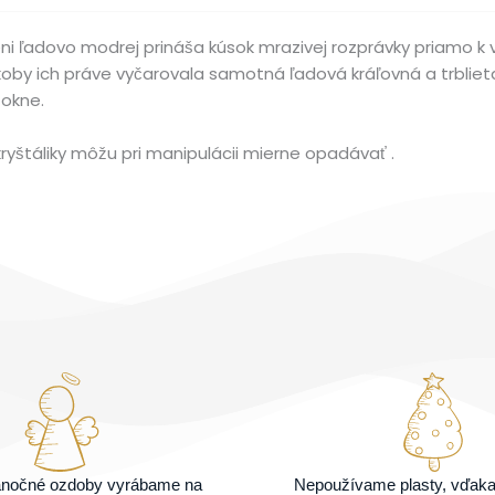
eni ľadovo modrej prináša kúsok mrazivej rozprávky priamo 
akoby ich práve vyčarovala samotná ľadová kráľovná a trbliet
 okne.
kryštáliky môžu pri manipulácii mierne opadávať .
ianočné ozdoby vyrábame na
Nepoužívame plasty, vďak