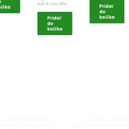
o
8,82
€
bez DPH
Pridať
ošíka
do
košíka
Pridať
do
košíka
ladne zabalené
Bezpečná platba 
 produkty sú dôkladne
Za vašu objednávku 
 do obalov z papierovej
bezpečne zaplatiť platob