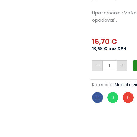
Upozornenie : Veľké
opadávať .
16,70
€
13,58
€
bez DPH
množstvo
-
+
Vianočné
gule
22/4657/7/6ks
-
ľadovo
Kategória:
Magická z
modré