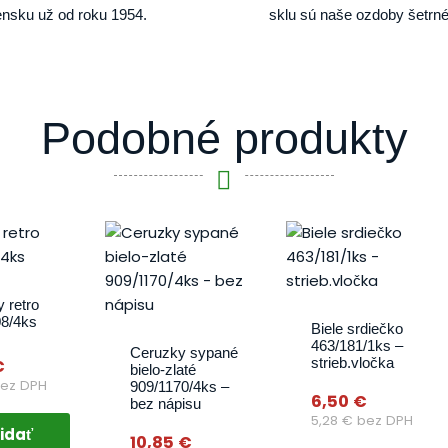
nsku už od roku 1954.
sklu sú naše ozdoby šetrné
Podobné produkty
 retro
08/4ks
Biele srdiečko
463/181/1ks –
Ceruzky sypané
strieb.vločka
€
bielo-zlaté
ez DPH
909/1170/4ks –
6,50
€
bez nápisu
5,28
€
bez DPH
idať
10,85
€