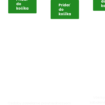
d
do
Pridať
k
košíka
do
košíka
Doprava kuriérom a
Dôk
Packetou
Všetky
zabalené
Ozdoby zasielame prostredníctvom