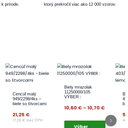
 k prírode.
ktorý prekročil viac ako 12 000 vzorov.
Price
This
range:
product
10,60 €
has
through
multiple
Biely mrazolak
10,70 €
11250000/105
variants.
Cencúľ malý
Bi
VÝBER :
949/2298/4ks –
40
The
biele so štvorcami
bi
options
10,60
€
–
10,70
€
may
21,25
€
5
17,28
€
bez DPH
4,
be
Výber
chosen