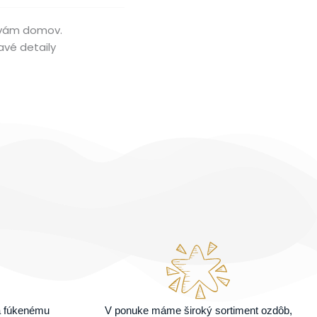
k vám domov.
avé detaily
a fúkenému
V ponuke máme široký sortiment ozdôb,