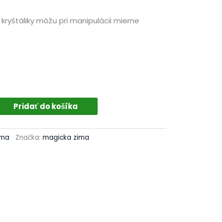
 kryštáliky môžu pri manipulácii mierne
Pridať do košíka
ima
Značka:
magicka zima