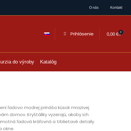
O nás
Kontakt
0
Prihlásenie
Cart
0,00
€
urzia do výroby
Katalóg
ieni ľadovo modrej prináša kúsok mrazivej
vám domov. Kryštáliky vyzerajú, akoby ich
motná ľadová kráľovná a trblietavé detaily
a okne.