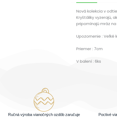
Nová kolekcia v odti
Kryštáliky vyzerajú, 
pripomínajú mráz na
Upozornenie : Veľké 
Priemer : 7cm
V balení : 6ks
Ručná výroba vianočných ozdôb zaručuje
Poctivé v