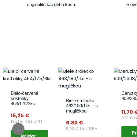
originalitu každého kusu.
Slove
Bielo-červené
Ceruzky
kostolíky
909/23
Biele srdiečko
464/175/3ks
463/180/1ks – s
mugličkou
11,70
16,25
€
9,51
€
b
13,21
€
bez DPH
6,80
€
5,53
€
bez DPH
Pr
Pridať