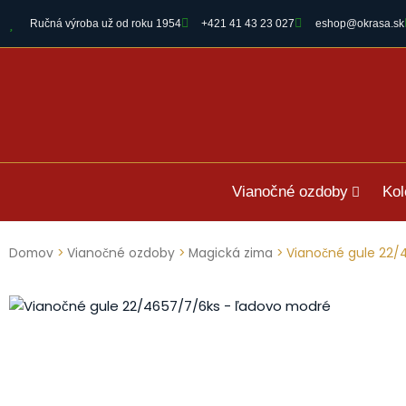
Ručná výroba už od roku 1954
+421 41 43 23 027
eshop@okrasa.sk
Vianočné ozdoby
Kol
Domov
>
Vianočné ozdoby
>
Magická zima
> Vianočné gule 22/