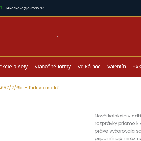
krkoskova@okrasa.sk
ekcie a sety
Vianočné formy
Veľká noc
Valentín
Exk
4657/7/6ks – ľadovo modré
Nová kolekcia v odt
rozprávky priamo k 
práve vyčarovala sa
pripomínajú mráz n