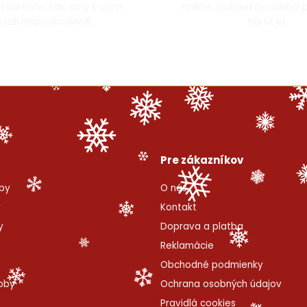
a kartónu tak, aby k vám
online, dobierkou alebo
azili nepoškodené.
na účet.
Pre zákazníkov
by
O nás
y
Kontakt
y
Doprava a platba
Reklamácie
Obchodné podmienky
roby
Ochrana osobných údajov
Pravidlá cookies