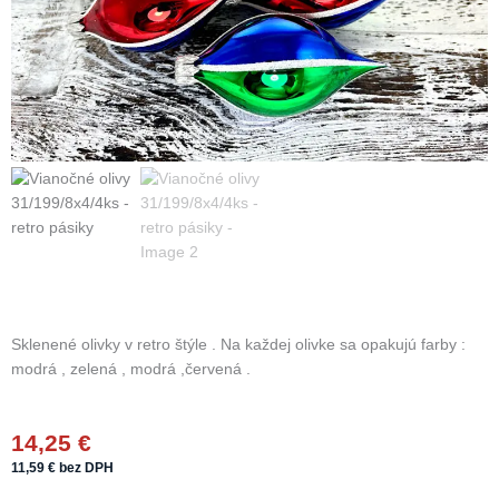
Sklenené olivky v retro štýle . Na každej olivke sa opakujú farby :
modrá , zelená , modrá ,červená .
14,25
€
11,59
€
bez DPH