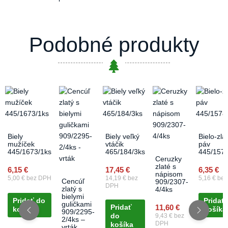
Podobné produkty
Biely
Biely veľký
Bielo-zla
mužíček
vtáčik
páv
445/1673/1ks
465/184/3ks
445/1578
Ceruzky
zlaté s
6,15
€
17,45
€
6,35
€
nápisom
5,00
€
bez DPH
14,19
€
bez
5,16
€
bez
Cencúľ
909/2307-
DPH
zlatý s
4/4ks
bielymi
Pridať do
Pridať
guličkami
11,60
€
Pridať
košíka
košíka
909/2295-
do
9,43
€
bez
2/4ks –
DPH
košíka
vrták