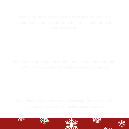
Dôkladne zabalené
Všetky produkty sú dôkladne zabalené do obalov z
papierovej lepenky a kartónu tak, aby k vám dorazili
nepoškodené.
Bezpečná platba kartou
Za vašu objednávku môžete bezpečne zaplatiť platobnou
kartou online, dobierkou alebo prevodom na účet.
Vyrobené s láskou
Naše dizajnérky každoročne vytvárajú módne kolekcie
vianočných ozdôb pre nasledujúcu sezónu.