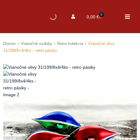
0
Cart
0,00
€
Domov
>
Vianočné ozdoby
>
Retro kolekcia
> Vianočné olivy
31/199/8×4/4ks – retro pásiky