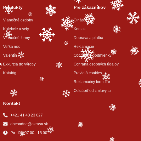
Produkty
Pre zákazníkov
Vianočné ozdoby
O nás
Kolekcie a sety
Kontakt
Vianočné formy
Doprava a platba
Veľká noc
Reklamácie
Valentín
Obchodné podmienky
Exkurzia do výroby
Ochrana osobných údajov
Katalóg
Pravidlá cookies
Reklamačný formulár
Odstúpiť od zmluvy tu
Kontakt
+421 41 43 23 027
obchodne@okrasa.sk
Po - Pi | 07:00 - 15:00