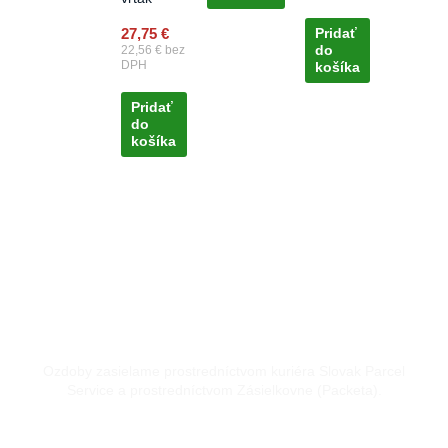
27,75
€
Pridať
do
22,56
€
bez
DPH
košíka
Pridať
do
košíka
Doprava kuriérom a Packetou
Ozdoby zasielame prostredníctvom kuriéra Slovak Parcel
Service a prostredníctvom Zásielkovne (Packeta).