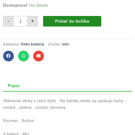
množstvo
Dostupnosť
Na sklade
Vianočné
olivy
31/199/8x4/4ks
-
-
+
Pridať do košíka
retro
pásiky
Kategória:
Retro kolekcia
Značka:
retro
Popis
Sklenené olivky v retro štýle . Na každej olivke sa opakujú farby :
modrá , zelená , modrá ,červená .
Rozmer : 8x4cm
V balení : 4ks