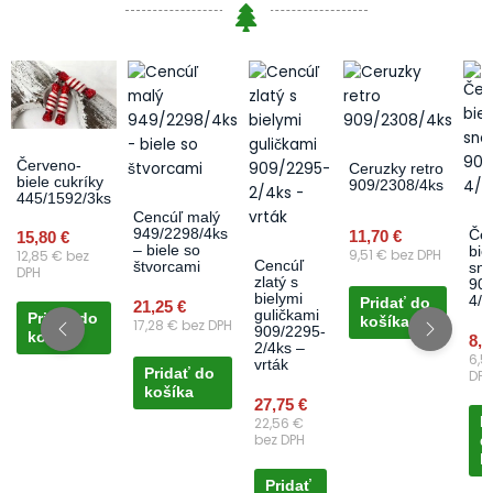
Červeno-
Ceruzky retro
biele cukríky
909/2308/4ks
445/1592/3ks
Cencúľ malý
949/2298/4ks
11,70
€
Čer
15,80
€
– biele so
bie
9,51
€
bez DPH
12,85
€
bez
Cencúľ
štvorcami
sne
DPH
zlatý s
909
bielymi
4/1
Pridať do
21,25
€
guličkami
Pridať do
košíka
17,28
€
bez DPH
909/2295-
košíka
8,
2/4ks –
6,5
vrták
Pridať do
DPH
košíka
27,75
€
P
22,56
€
bez DPH
d
k
Pridať