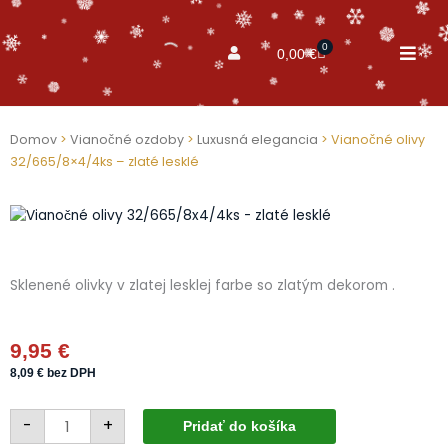
0
Cart
0,00
€
Domov
>
Vianočné ozdoby
>
Luxusná elegancia
> Vianočné olivy
32/665/8×4/4ks – zlaté lesklé
Sklenené olivky v zlatej lesklej farbe so zlatým dekorom .
9,95
€
8,09
€
bez DPH
množstvo
-
+
Vianočné
Pridať do košíka
olivy