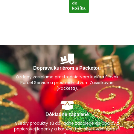
do
košíka
Doprava kuriérom a Packetou
Ozdoby zasielame prostredníctvom kuriéra Slovak
Parcel Service a prostredníctvom Zásielkovne
(Packeta).
Dôkladne zabalené
Všetky produkty sú dôkladne zabalené do obalov z
papierovej lepenky a kartónu tak, aby k vám dorazili