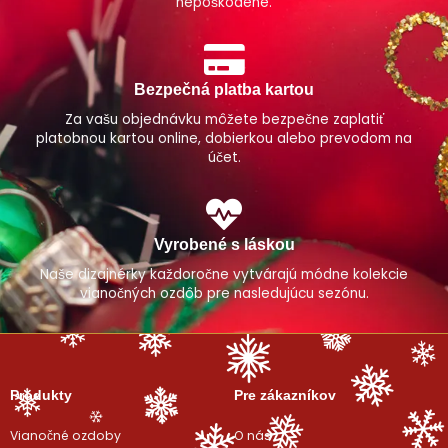
nepoškodené.
Bezpečná platba kartou
Za vašu objednávku môžete bezpečne zaplatiť
platobnou kartou online, dobierkou alebo prevodom na
účet.
Vyrobené s láskou
Naše dizajnérky každoročne vytvárajú módne kolekcie
vianočných ozdôb pre nasledujúcu sezónu.
Produkty
Pre zákazníkov
Vianočné ozdoby
O nás