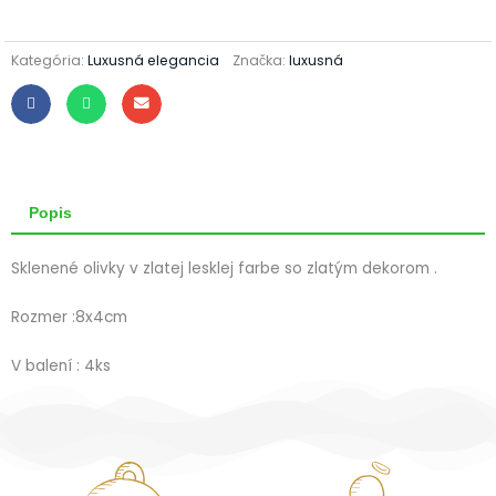
32/665/8x4/4ks
-
zlaté
lesklé
Kategória:
Luxusná elegancia
Značka:
luxusná
Popis
Sklenené olivky v zlatej lesklej farbe so zlatým dekorom .
Rozmer :8x4cm
V balení : 4ks