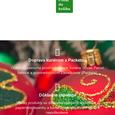
Pridať
do
košíka
Doprava kuriérom a Packetou
Ozdoby zasielame prostredníctvom kuriéra Slovak Parcel
Service a prostredníctvom Zásielkovne (Packeta).
Dôkladne zabalené
Všetky produkty sú dôkladne zabalené do obalov z
papierovej lepenky a kartónu tak, aby k vám dorazili
nepoškodené.