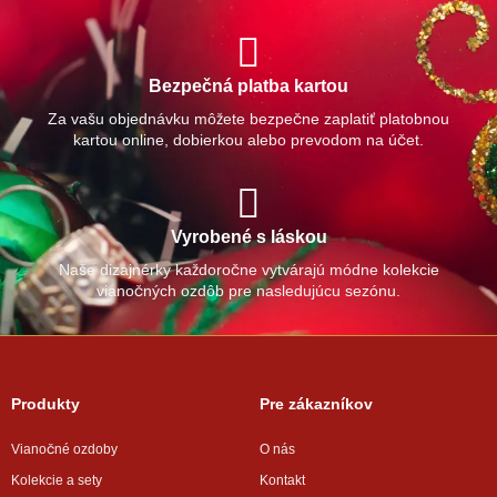
Bezpečná platba kartou
Za vašu objednávku môžete bezpečne zaplatiť platobnou
kartou online, dobierkou alebo prevodom na účet.
Vyrobené s láskou
Naše dizajnérky každoročne vytvárajú módne kolekcie
vianočných ozdôb pre nasledujúcu sezónu.
Produkty
Pre zákazníkov
Vianočné ozdoby
O nás
Kolekcie a sety
Kontakt