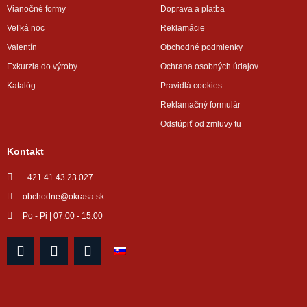
Vianočné formy
Doprava a platba
Veľká noc
Reklamácie
Valentín
Obchodné podmienky
Exkurzia do výroby
Ochrana osobných údajov
Katalóg
Pravidlá cookies
Reklamačný formulár
Odstúpiť od zmluvy tu
Kontakt
+421 41 43 23 027
obchodne@okrasa.sk
Po - Pi | 07:00 - 15:00
F
I
Y
a
n
o
c
s
u
e
t
t
b
a
u