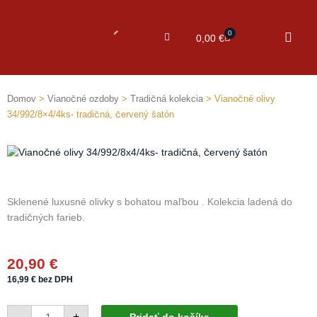
0
Cart
0,00
€
Domov
>
Vianočné ozdoby
>
Tradičná kolekcia
> Vianočné olivy
34/992/8×4/4ks- tradičná, červený šatón
Sklenené luxusné olivky s bohatou maľbou . Kolekcia ladená do
tradičných farieb.
20,90
€
16,99
€
bez DPH
množstvo
-
+