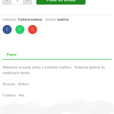
Pridať do košíka
Vianočné
olivy
34/992/8x4/4ks-
tradičná,
červený
šatón
Kategória:
Tradičná kolekcia
Značka:
tradičná
Popis
Sklenené luxusné olivky s bohatou maľbou . Kolekcia ladená do
tradičných farieb.
Rozmer : 8x4cm
V balení : 4ks