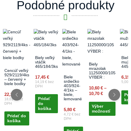
Podobné produkty
Price
This
range:
product
10,60 €
has
through
multiple
10,70 €
variants.
Biely veľký
Biely
vtáčik
muží
The
Biely
465/184/3ks
445/
mrazolak
options
Cencúľ veľký
11250000/105
929/2119/4ks
may
17,45
€
6,15
Biele
VÝBER :
– červený +
srdiečko
14,19
€
bez
5,00
be
biele bodky
403/924-
DPH
10,60
€
–
chosen
4/1ks –
10,70
€
22,15
€
biele,
Pri
on
Pridať
lemované
18,01
€
bez
koš
the
do
DPH
Výber
košíka
product
5,80
€
možností
4,72
€
bez
page
Pridať do
DPH
košíka