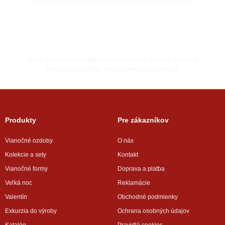
kartou online, dobierkou alebo prevodom na účet.
Vyrobené s láskou
Naše dizajnérky každoročne vytvárajú módne kolekcie
vianočných ozdôb pre nasledujúcu sezónu.
Produkty
Pre zákazníkov
Vianočné ozdoby
O nás
Kolekcie a sety
Kontakt
Vianočné formy
Doprava a platba
Veľká noc
Reklamácie
Valentín
Obchodné podmienky
Exkurzia do výroby
Ochrana osobných údajov
Katalóg
Pravidlá cookies