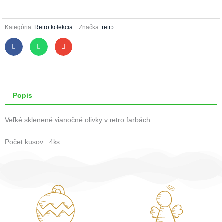
veľké
32/544/10x5/4ks-
retro
Kategória:
Retro kolekcia
Značka:
retro
Popis
Veľké sklenené vianočné olivky v retro farbách
Počet kusov : 4ks