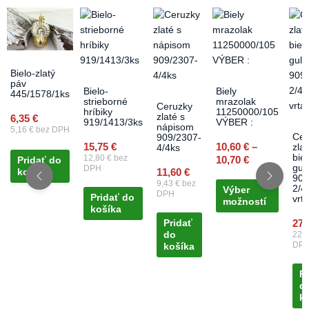
Price
This
range:
produc
10,60 €
has
through
multipl
10,70 €
Bielo-zlatý
variant
páv
The
Bielo-
Biely
445/1578/1ks
strieborné
mrazolak
option
Ceruzky
hríbiky
11250000/105
zlaté s
6,35
€
may
919/1413/3ks
VÝBER :
nápisom
5,16
€
bez DPH
be
Cen
909/2307-
15,75
€
10,60
€
–
zlat
4/4ks
chose
bie
12,80
€
bez
10,70
€
Pridať do
on
gul
DPH
11,60
€
košíka
909
the
9,43
€
bez
2/4
Výber
DPH
produc
Pridať do
vrt
možností
košíka
page
27,
Pridať
do
22,
DP
košíka
Pr
d
k