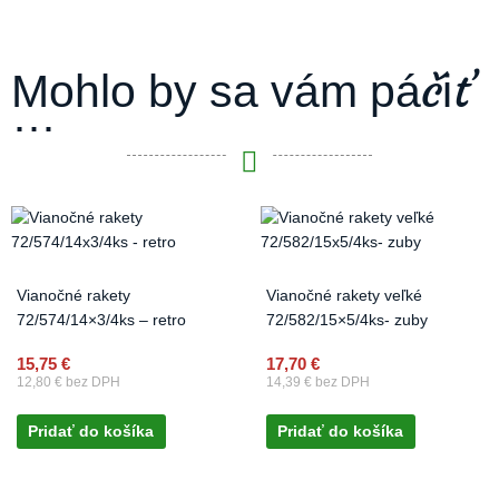
Mohlo by sa vám páčiť
…
Vianočné rakety
Vianočné rakety veľké
72/574/14×3/4ks – retro
72/582/15×5/4ks- zuby
15,75
€
17,70
€
12,80
€
bez DPH
14,39
€
bez DPH
Pridať do košíka
Pridať do košíka