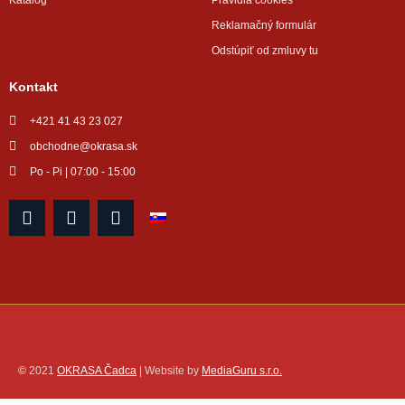
Reklamačný formulár
Odstúpiť od zmluvy tu
Kontakt
+421 41 43 23 027
obchodne@okrasa.sk
Po - Pi | 07:00 - 15:00
F
I
Y
a
n
o
c
s
u
e
t
t
b
a
u
o
g
b
o
r
e
k
a
m
©
2021
OKRASA Čadca
| Website by
MediaGuru s.r.o.