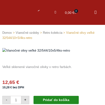
0
Cart
0,00
€
Domov
>
Vianočné ozdoby
>
Retro kolekcia
> Vianočné olivy veľké
32/544/10×5/4ks-retro
Veľké sklenené vianočné olivky v retro farbách.
12,65
€
10,28
€
bez DPH
množstvo
-
+
Pridať do košíka
Vianočné
olivy