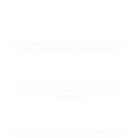
Doprava kuriérom a Packetou
Ozdoby zasielame prostredníctvom kuriéra Slovak Parcel
Service a prostredníctvom Zásielkovne (Packeta).
Dôkladne zabalené
Všetky produkty sú dôkladne zabalené do obalov z
papierovej lepenky a kartónu tak, aby k vám dorazili
nepoškodené.
Bezpečná platba kartou
Za vašu objednávku môžete bezpečne zaplatiť platobnou