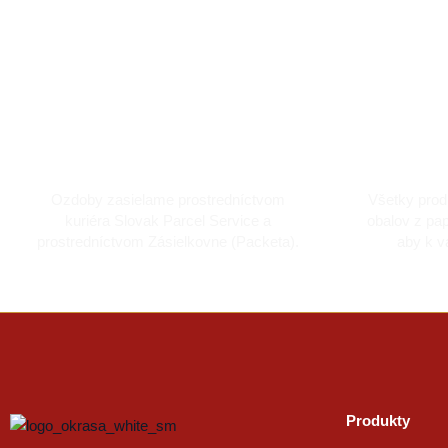
Doprava kuriérom a Packetou
Dô
Ozdoby zasielame prostredníctvom
Všetky prod
kuriéra Slovak Parcel Service a
obalov z pap
prostredníctvom Zásielkovne (Packeta).
aby k v
Produkty