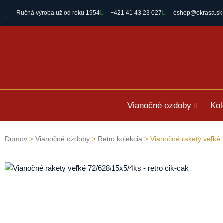
Ručná výroba už od roku 1954
+421 41 43 23 027
eshop@okrasa.sk
Vianočné ozdoby
Kol
Domov
>
Vianočné ozdoby
>
Retro kolekcia
> Vianočné rakety veľké 