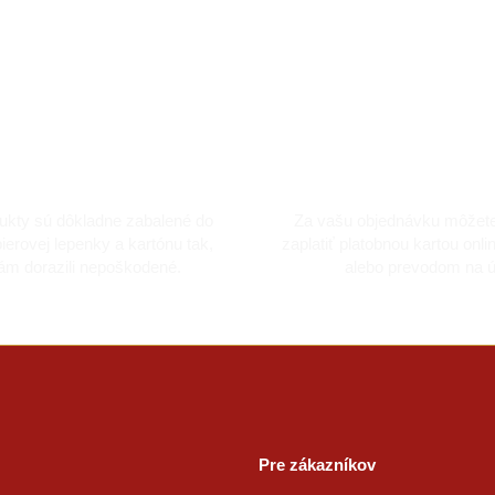
kladne zabalené
Bezpečná platba k
ukty sú dôkladne zabalené do
Za vašu objednávku môžet
ierovej lepenky a kartónu tak,
zaplatiť platobnou kartou onli
ám dorazili nepoškodené.
alebo prevodom na ú
Pre zákazníkov