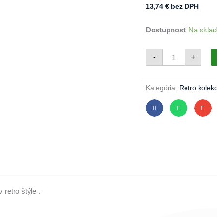
13,74
€
bez DPH
množstvo
Dostupnosť
Na sklad
Vianočné
rakety
veľké
72/628/15x5/4ks
-
+
-
retro
cik-
cak
Kategória:
Retro kolekc
retro štýle .