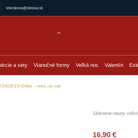
krkoskova@okrasa.sk
ekcie a sety
Vianočné formy
Veľká noc
Valentín
Exk
72/628/15×5/4ks – retro cik-cak
Sklenené rakety veľké 
16,90
€