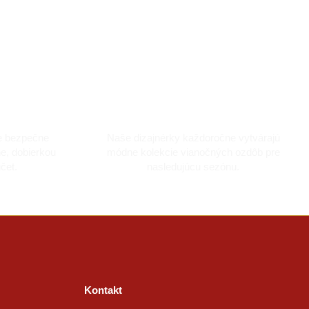
artou
Vyrobené s láskou
e bezpečne
Naše dizajnérky každoročne vytvárajú
ne, dobierkou
módne kolekcie vianočných ozdôb pre
čet.
nasledujúcu sezónu.
Kontakt