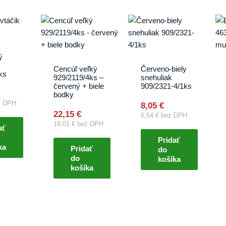
ý
Cencúľ veľký
Červeno-biely
ks
929/2119/4ks –
snehuliak
červený + biele
909/2321-4/1ks
bodky
 DPH
8,05
€
22,15
€
6,54
€
bez DPH
18,01
€
bez DPH
ať
Pridať
ka
Pridať
do
do
košíka
košíka