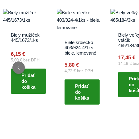
Biely mužíček
Biely veľk
445/1673/1ks
vtáčik
Biele srdiečko
465/184/3
403/924-4/1ks –
biele, lemované
6,15
€
17,45
€
5,00
€
bez DPH
14,19
€
bez
5,80
€
4,72
€
bez DPH
Pridať
Prid
do
do
Pridať
košíka
koší
do
košíka