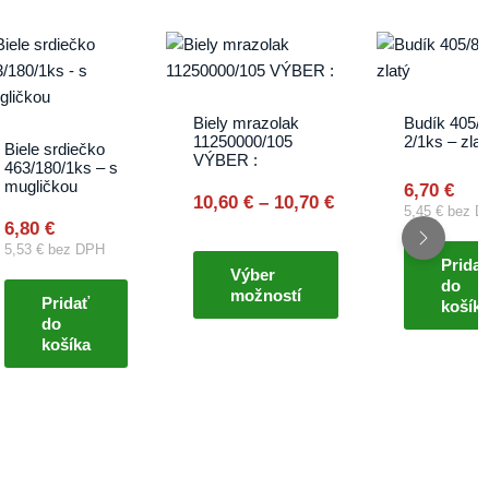
Price
This
range:
product
10,60 €
has
through
multiple
Biely mrazolak
Budík 405/8
10,70 €
11250000/105
2/1ks – zlat
variants.
Biele srdiečko
VÝBER :
463/180/1ks – s
The
mugličkou
6,70
€
options
10,60
€
–
10,70
€
5,45
€
bez D
may
6,80
€
5,53
€
bez DPH
be
Pridať
Výber
chosen
do
možností
Pridať
on
košík
do
the
košíka
product
page