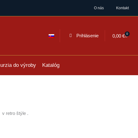
O nás
Kontakt
0
Cart
Prihlásenie
0,00
€
urzia do výroby
Katalóg
v retro štýle .