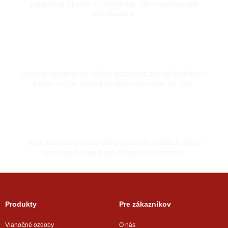
papierovej lepenky a kartónu tak, aby k vám dorazili
nepoškodené.
Bezpečná platba kartou
Za vašu objednávku môžete bezpečne zaplatiť platobnou
kartou online, dobierkou alebo prevodom na účet.
Vyrobené s láskou
Naše dizajnérky každoročne vytvárajú módne kolekcie
vianočných ozdôb pre nasledujúcu sezónu.
Produkty
Pre zákazníkov
Vianočné ozdoby
O nás