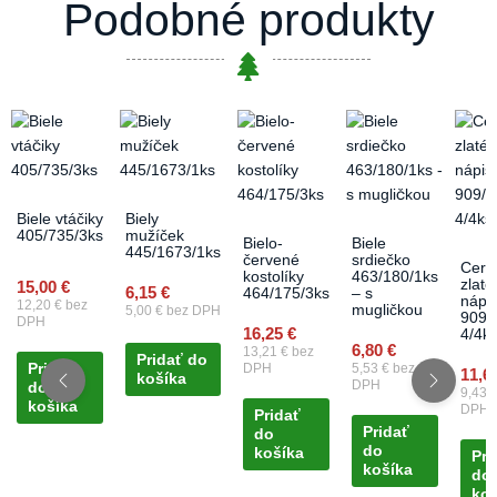
Podobné produkty
Biele vtáčiky
Biely
405/735/3ks
mužíček
Bielo-
Biele
445/1673/1ks
červené
srdiečko
Ceru
kostolíky
463/180/1ks
zlaté
15,00
€
6,15
€
464/175/3ks
– s
nápi
12,20
€
bez
mugličkou
5,00
€
bez DPH
909/
DPH
16,25
€
4/4k
6,80
€
13,21
€
bez
Pridať do
Pridať
DPH
5,53
€
bez
11,6
košíka
DPH
do
9,43
košíka
DPH
Pridať
Pridať
do
do
košíka
Pri
košíka
do
koš