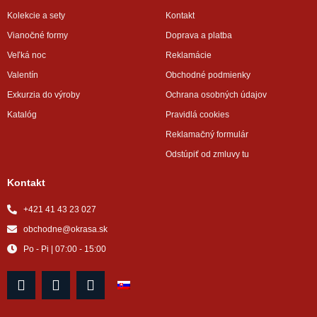
Kolekcie a sety
Kontakt
Vianočné formy
Doprava a platba
Veľká noc
Reklamácie
Valentín
Obchodné podmienky
Exkurzia do výroby
Ochrana osobných údajov
Katalóg
Pravidlá cookies
Reklamačný formulár
Odstúpiť od zmluvy tu
Kontakt
+421 41 43 23 027
obchodne@okrasa.sk
Po - Pi | 07:00 - 15:00
F
I
Y
a
n
o
c
s
u