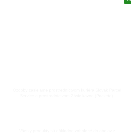
Doprava kuriérom a Packetou
Ozdoby zasielame prostredníctvom kuriéra Slovak Parcel
Service a prostredníctvom Zásielkovne (Packeta).
Dôkladne zabalené
Všetky produkty sú dôkladne zabalené do obalov z