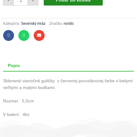
Pridať do košíka
Vianočné
zvončeky
56/066/5,5/4ks
-
červené
+
Kategória:
Severský mráz
Značka:
nordic
biele
bodky
Popis
Sklenené vianočné guličky v červenej porcelánovej farbe s bielymi
veľkými a malými bodkami.
Rozmer : 5,5cm
V balení : 4ks