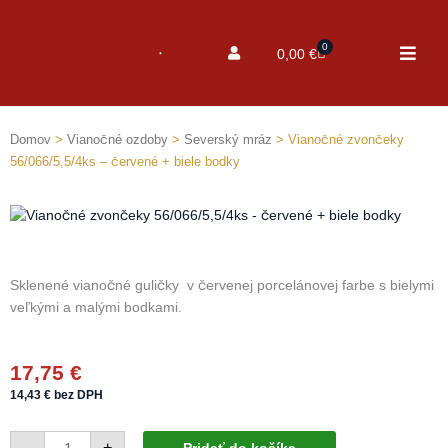
0
Cart
0,00
€
Domov
>
Vianočné ozdoby
>
Severský mráz
> Vianočné zvončeky
56/066/5,5/4ks – červené + biele bodky
Sklenené vianočné guličky v červenej porcelánovej farbe s bielymi
veľkými a malými bodkami.
17,75
€
14,43
€
bez DPH
množstvo
-
+